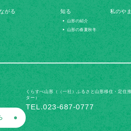
ながる
知る
私のや
山形の紹介
山形の春夏秋冬
くらすべ山形（（一社）ふるさと山形移住・定住
ター）
TEL.023-687-0777
ら