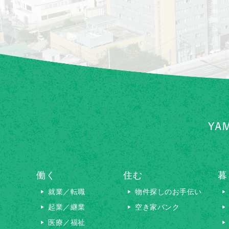
働く
住む
暮
就業／転職
物件探しのお手伝い
起業／継業
空き家バンク
医療／福祉