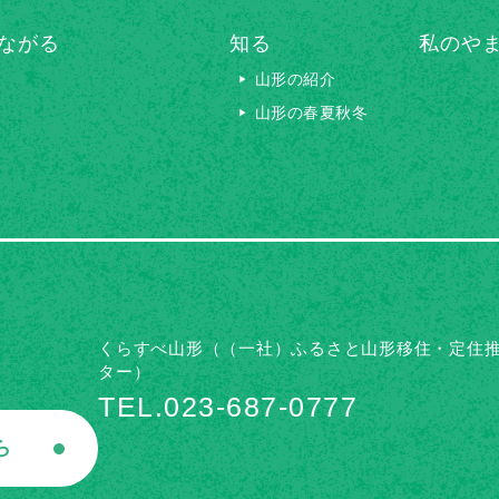
ながる
知る
私のや
山形の紹介
山形の春夏秋冬
くらすべ山形（（一社）ふるさと山形移住・定住
ター）
TEL.023-687-0777
ら