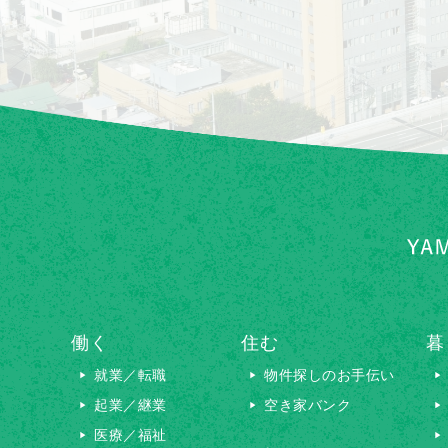
働く
住む
暮
就業／転職
物件探しのお手伝い
起業／継業
空き家バンク
医療／福祉