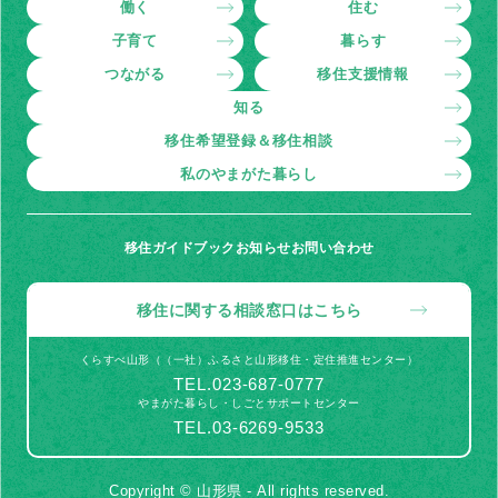
働く
住む
子育て
暮らす
つながる
移住支援情報
知る
移住希望登録＆移住相談
私のやまがた暮らし
移住ガイドブック
お知らせ
お問い合わせ
移住に関する相談窓口はこちら
くらすべ山形（（一社）ふるさと山形移住・定住推進センター）
TEL.023-687-0777
やまがた暮らし・しごとサポートセンター
TEL.03-6269-9533
Copyright © 山形県 - All rights reserved.