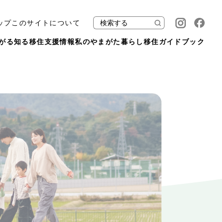
ップ
このサイトについて
がる
知る
移住支援情報
私のやまがた暮らし
移住ガイドブック